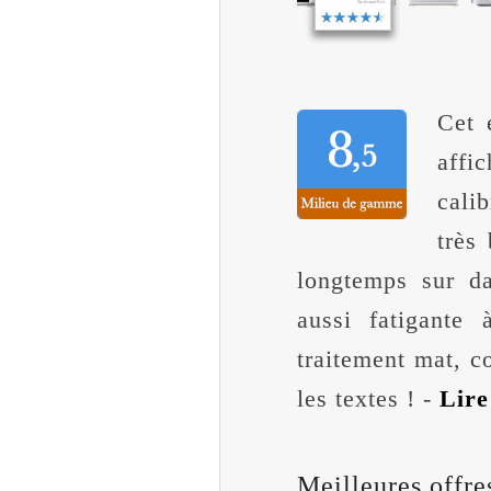
Cet 
affi
cali
très
longtemps sur da
aussi fatigante 
traitement mat, c
les textes ! -
Lire
Meilleures offre