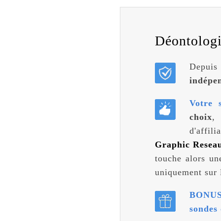
Déontologie
Depuis
indépe
Votre 
choix
,
d'affi
Graphic Resea
touche alors un
uniquement sur l
BONUS
sondes