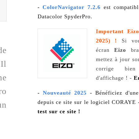
-
ColorNavigator 7.2.6
est compatibl
Datacolor SpyderPro.
Important Eiz
2025) !
Si vou
de
écran
Eizo
bra
mettez à jour so
Il
corrige bie
me
d'affichage ! -
E
ro
-
Nouveauté 2025
- Bénéficiez d'un
depuis ce site sur le logiciel CORAYE
un
test sur ce site !