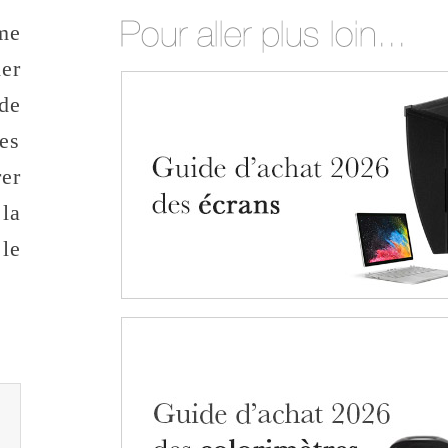
me
er
 de
es
rer
 la
le