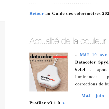
Retour
au Guide des colorimètres 20
-
MàJ 10 avr.
Datacolor Spyd
6.4.4
: ajou
luminances p
corrections de 
-
MàJ juin
Profiler v3.1.0