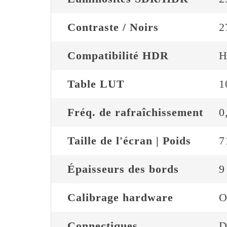
Contraste / Noirs
2
Compatibilité HDR
H
Table LUT
1
Fréq. de rafraîchissement
0
Taille de l'écran | Poids
7
Épaisseurs des bords
9
Calibrage hardware
O
Connectiques
D