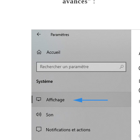
avancés
" :