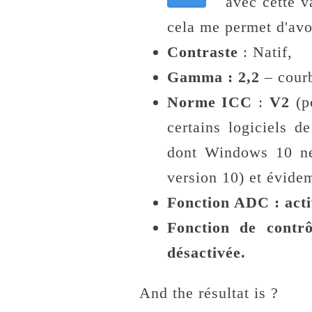
avec cette va
cela me permet d'avo
Contraste
: Natif,
Gamma : 2,2
– cour
Norme ICC
:
V2
(po
certains logiciels d
dont Windows 10 ne
version 10) et évide
Fonction ADC : acti
Fonction de contr
désactivée.
And the résultat is ?